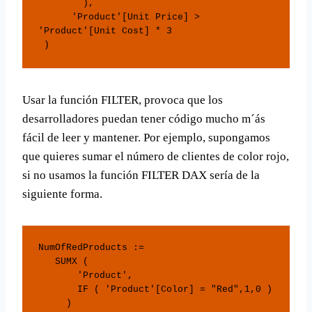
        ),

      'Product'[Unit Price] > 
'Product'[Unit Cost] * 3

 )
Usar la función FILTER, provoca que los
desarrolladores puedan tener código mucho m´ás
fácil de leer y mantener. Por ejemplo, supongamos
que quieres sumar el número de clientes de color rojo,
si no usamos la función FILTER DAX sería de la
siguiente forma.
NumOfRedProducts := 

   SUMX ( 

       'Product',

       IF ( 'Product'[Color] = "Red",1,0 )

     ) 