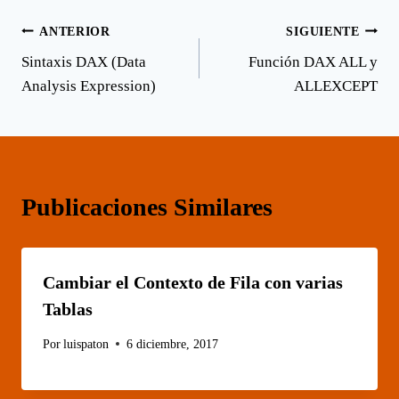
n
n
n
n
n
n
X
F
L
E
W
T
Navegación
ANTERIOR
SIGUIENTE
(
a
i
m
h
e
T
c
n
a
a
l
Sintaxis DAX (Data
Función DAX ALL y
w
e
k
i
t
e
de
i
b
e
l
s
g
Analysis Expression)
ALLEXCEPT
t
o
d
A
r
entradas
t
o
I
p
a
e
k
n
p
m
r
)
Publicaciones Similares
Cambiar el Contexto de Fila con varias
Tablas
Por
luispaton
6 diciembre, 2017