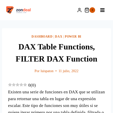
Saltar
al
0
contenido
DASHBOARD
|
DAX
|
POWER BI
DAX Table Functions,
FILTER DAX Function
Por
luispaton
11 julio, 2022
0
(
0
)
Existen una serie de funciones en DAX que se utilizan
para retornar una tabla en lugar de una expresión
escalar. Este tipo de funciones son muy útiles si se
quiere iterar primero por una tabla definida, filtrada o