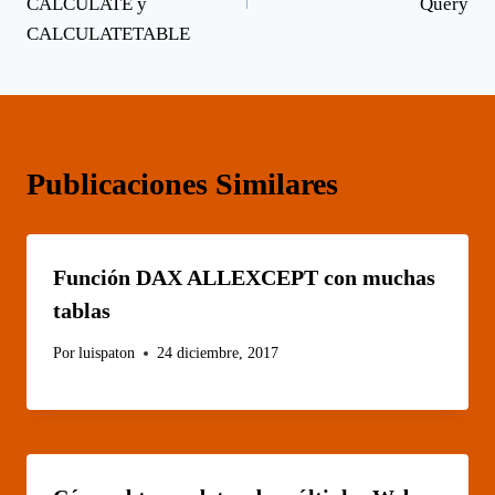
entradas
CALCULATE y
Query
t
o
I
p
a
e
k
n
p
m
CALCULATETABLE
r
)
Publicaciones Similares
Función DAX ALLEXCEPT con muchas
tablas
Por
luispaton
24 diciembre, 2017