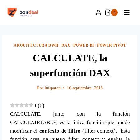
Saltar
al
0
contenido
ARQUITECTURA DWH
|
DAX
|
POWER BI
|
POWER PIVOT
CALCULATE, la
superfunción DAX
Por
luispaton
16 septiembre, 2018
0
(
0
)
CALCULATE, junto con la función
CALCULATETABLE, es la única función que puede
modificar el
contexto de filtro
(filter context). Esta
función crea un nuevo filter context y evalua la